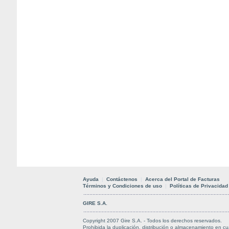
Ayuda
|
Contáctenos
|
Acerca del Portal de Facturas
Términos y Condiciones de uso
|
Políticas de Privacidad
GIRE S.A.
Copyright 2007 Gire S.A. - Todos los derechos reservados.
Prohibida la duplicación, distribución o almacenamiento en cu