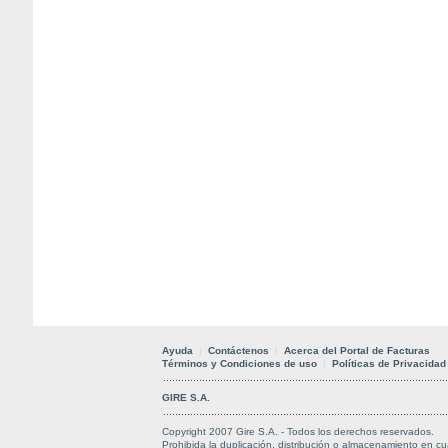
Ayuda
|
Contáctenos
|
Acerca del Portal de Facturas
Términos y Condiciones de uso
|
Políticas de Privacidad
GIRE S.A.
Copyright 2007 Gire S.A. - Todos los derechos reservados.
Prohibida la duplicación, distribución o almacenamiento en cu