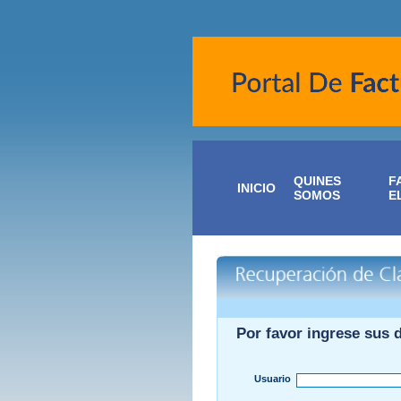
QUINES
F
INICIO
SOMOS
E
Por favor ingrese sus 
Usuario