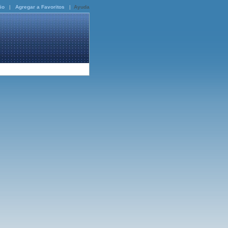
io
|
Agregar a Favoritos
|
Ayuda